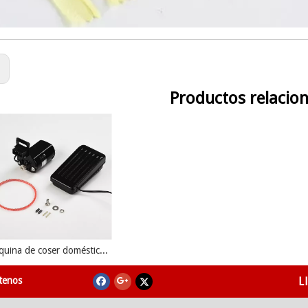
:
Productos relacio
Máquina de coser doméstica motor
tenos
L