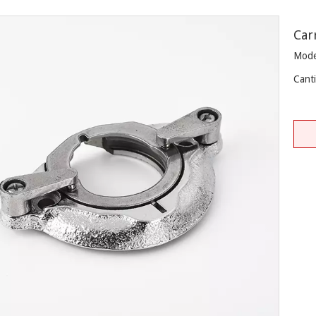
Car
Mode
Cant