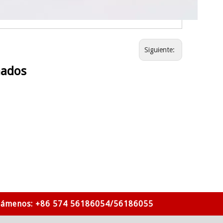
Siguiente:
nados
lámenos: +86 574 56186054/56186055