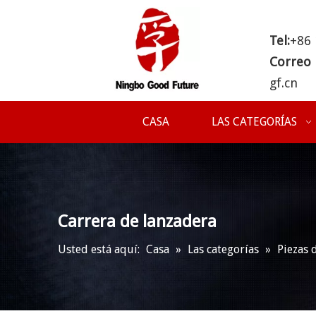
Tel:
+86
Correo
gf.cn
CASA
LAS CATEGORÍAS
Carrera de lanzadera
Usted está aquí:
Casa
»
Las categorías
»
Piezas 