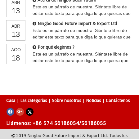
Acerca de Ningbo Buen Futuro
ABR
Este es un párrafo de muestra. Siéntete libre de
13
editar este texto para que diga lo que quieras que
diga.
Ningbo Good Future Import & Export Ltd
ABR
Este es un párrafo de muestra. Siéntete libre de
13
editar este texto para que diga lo que quieras que
diga.
Por qué elegirnos ?
AGO
Este es un párrafo de muestra. Siéntase libre de
18
editar este texto para que diga lo que quiera que
diga. Este es un párrafo de muestra. Siéntete libre
de editar este texto para que diga lo que quieras
que diga.
Casa
|
Las categorías
|
Sobre nosotros
|
Noticias
|
Contáctenos
Llámenos: +86 574 56186054/56186055
2019 Ningbo Good Future Import & Export Ltd. Todos los
